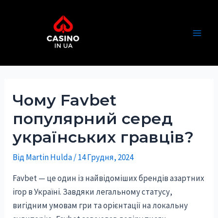
Перейти
Навігація
Main
до
по
Men
вмісту
запису
Чому Favbet
популярний серед
українських гравців?
Від
Martin Hulda
/
14 Грудня, 2024
Favbet — це один із найвідоміших брендів азартних
ігор в Україні. Завдяки легальному статусу,
вигідним умовам гри та орієнтації на локальну