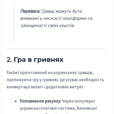
Перевага:
Гравці можуть бути
впевнені у чесності платформи та
захищеності своїх коштів.
2.
Гра в гривнях
Favbet орієнтований на українських гравців,
пропонуючи гру у гривнях. Це усуває необхідність
конвертації валют і додаткових витрат.
Поповнення рахунку:
Через популярні
українські платіжні системи, банківські