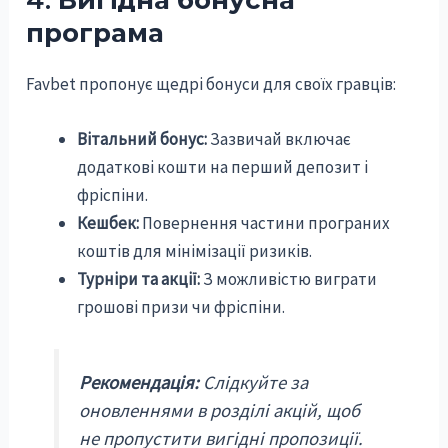
програма
Favbet пропонує щедрі бонуси для своїх гравців:
Вітальний бонус:
Зазвичай включає
додаткові кошти на перший депозит і
фріспіни.
Кешбек:
Повернення частини програних
коштів для мінімізації ризиків.
Турніри та акції:
З можливістю виграти
грошові призи чи фріспіни.
Рекомендація:
Слідкуйте за
оновленнями в розділі акцій, щоб
не пропустити вигідні пропозиції.