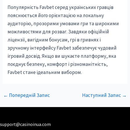
Популярність Favbet серед українських гравців
пояснюється його орієнтацією на локальну
аудиторію, прозорими умовами гри та широкими
можливостями для розваг. Завдяки офіційній
ліцензії, вигідним бонусам, грі в гривнях і
зручному інтерфейсу Favbet забезпечує чудовий
ігровий досвід. Якщо ви шукаєте платформу, яка
поєднує безпеку, комфорт і різноманітність,
Favbet стане ідеальним вибором.
←
Попередній Запис
Наступний Запис
→
support@casinoinua.com