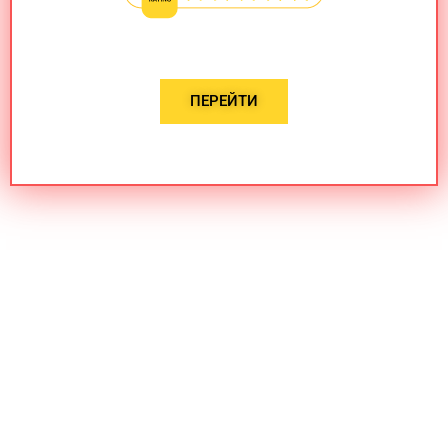
ПЕРЕЙТИ
Вітаємо, Шановний Госте!
Чи вам цікаві азартні ігри та казино? Якщо
так, то ви знайшли відповідне місце. Ми
надаємо нашим відвідувачам повну
інформацію про відмінні казино по всьому