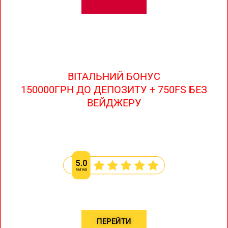
ВІТАЛЬНИЙ БОНУС
150000ГРН ДО ДЕПОЗИТУ + 750FS БЕЗ
ВЕЙДЖЕРУ
ПЕРЕЙТИ