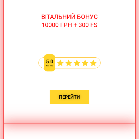
ВІТАЛЬНИЙ БОНУС
10000 ГРН + 300 FS
ПЕРЕЙТИ