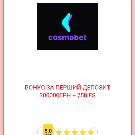
БОНУС ЗА ПЕРШИЙ ДЕПОЗИТ
300000ГРН + 750 FS