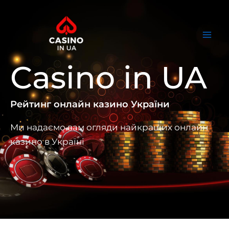
Перейти
Main
до
Men
вмісту
Casino in UA
Рейтинг онлайн казино України
Ми надаємо вам огляди найкращих онлайн
казино в Україні