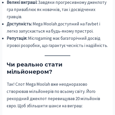
Великі виграші:
Завдяки прогресивному джекпоту
гра приваблює як новачків, так і досвідчених
гравців.
Доступність:
Mega Moolah доступний на Favbet і
легко запускається на будь-якому пристрої.
Репутація:
Microgaming має багаторічний досвід
ігрової розробки, що гарантує чесність і надійність.
Чи реально стати
мільйонером?
Так! Слот Mega Moolah вже неодноразово
створював мільйонерів по всьому світу. Його
рекордний джекпот перевищував 20 мільйонів
євро. Щоб збільшити шанси на виграш: