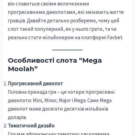
він славиться своїми величезними
прогресивними джекпотами, які змінюють життя
гравців. Давайте детально розберемо, чому цей
слот такий популярний, як у нього грати, та чи
реально стати мільйонером на платформі Favbet.
Особливості слота “Mega
Moolah”
Прогресивний джекпот
Головна принада гри – це чотири прогресивні
джекпоти: Mini, Minor, Major і Mega. Саме Mega
джекпот може досягати десятків мільйонів
доларів.
Тематичний дизайн
Гра має африканську тематику з яскравими