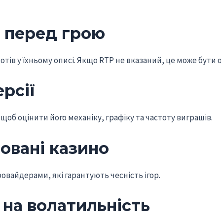
 перед грою
тів у їхньому описі. Якщо RTP не вказаний, це може бути
рсії
об оцінити його механіку, графіку та частоту виграшів.
овані казино
вайдерами, які гарантують чесність ігор.
 на волатильність