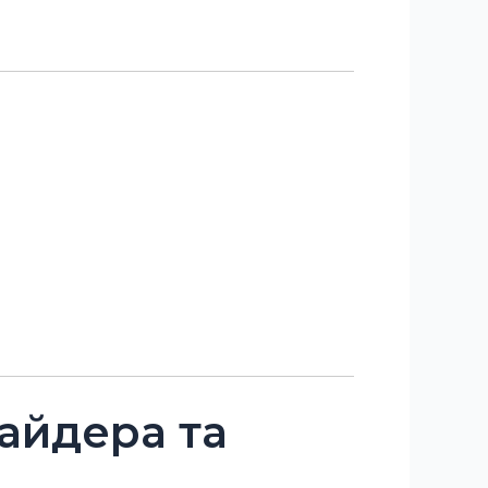
айдера та