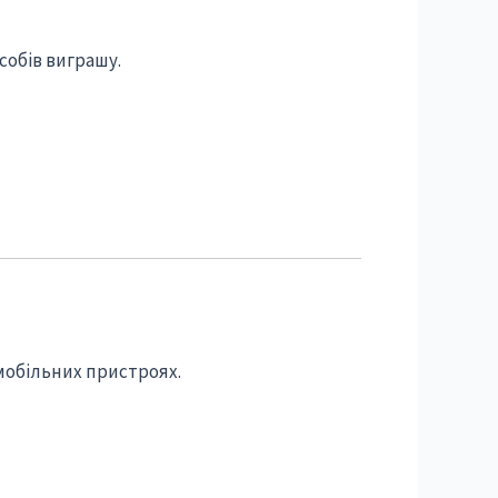
собів виграшу.
а мобільних пристроях.