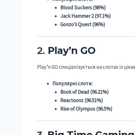
Blood Suckers (98%)
Jack Hammer 2 (97.1%)
Gonzo’s Quest (96%)
2.
Play’n GO
Play’n GO спеціалізується на слотах із ц
Популярні слоти:
Book of Dead (96.21%)
Reactoonz (96.51%)
Rise of Olympus (96.5%)
3.
Big Time Gaming