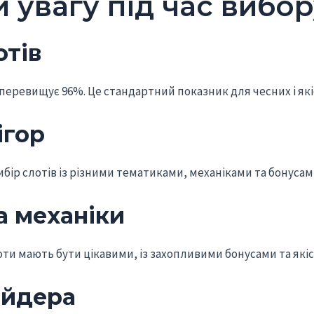
и увагу під час вибо
отів
перевищує 96%. Це стандартний показник для чесних і які
ігор
ір слотів із різними тематиками, механіками та бонусам
а механіки
оти мають бути цікавими, із захопливими бонусами та які
айдера