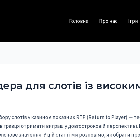
Головна
Про нас
Ігри
ера для слотів із високи
ору слотів у казино є показник RTP (Return to Player) —
в гравця отримати виграш у довгостроковій перспективі. 
ключове значення. У цій статті ми розповімо, як обрати п